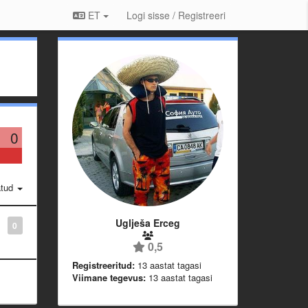
ET
Logi sisse / Registreeri
0
atud
Uglješa Erceg
0
0,5
Registreeritud:
13 aastat tagasi
Viimane tegevus:
13 aastat tagasi