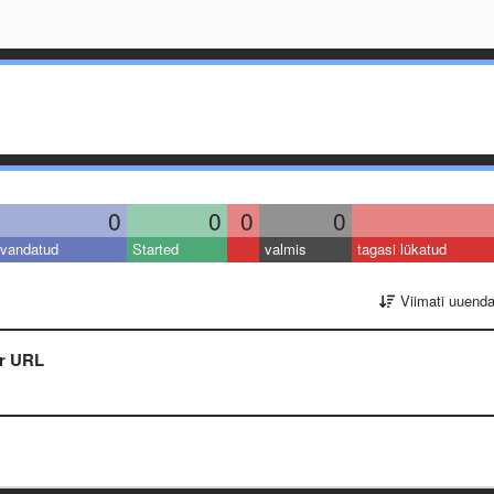
0
0
0
0
vandatud
Started
valmis
tagasi lükatud
Viimati uuend
er URL