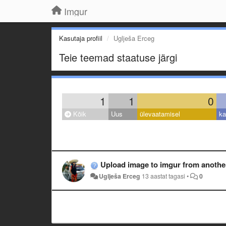
Imgur
Kasutaja profiil
Uglješa Erceg
Teie teemad staatuse järgi
1
1
0
Kõik
Uus
ülevaatamisel
ka
Upload image to imgur from anoth
Uglješa Erceg
13 aastat tagasi
•
0