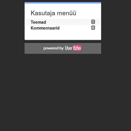
Kasutaja menüü
Teemad
1
Kommentaarid
0