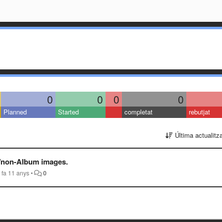
0
0
0
0
Planned
Started
completat
rebutjat
Última actualitz
s/non-Album images.
n
fa 11 anys
•
0