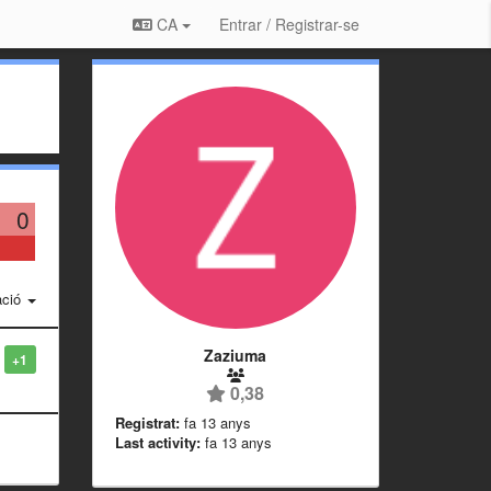
CA
Entrar / Registrar-se
0
ació
Zaziuma
+1
0,38
Registrat:
fa 13 anys
Last activity:
fa 13 anys