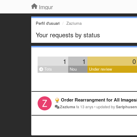
Imgur
Perfil d'usuari
Zaziuma
Your requests by status
1
1
0
Tots
Nou
Under review
Order Rearrangment for All Image
Zaziuma
fa 13 anys
•
updated by
Sariphuse