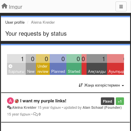
Imgur
User profile
Aleina Kreider
Your requests by status
1
0
0
0
0
0
1
0
Under
Барлығы
New
review
Planned
Started
Аяқталды
Ауытқыды
Жаңа өзгерістермен
I want my purple links!
Fixed
+1
Aleina Kreider
15 year бұрын
•
updated by
Alan Schaaf (Founder)
15 year бұрын
•
0