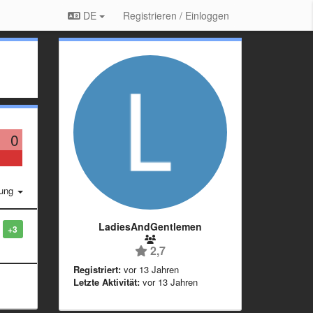
DE
Registrieren / Einloggen
0
rung
LadiesAndGentlemen
+3
2,7
Registriert:
vor 13 Jahren
Letzte Aktivität:
vor 13 Jahren