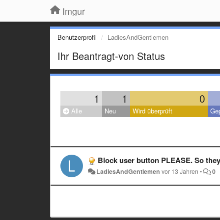
Imgur
Benutzerprofil
LadiesAndGentlemen
Ihr Beantragt-von Status
1
1
0
Alle
Neu
Wird überprüft
Gep
Block user button PLEASE. So they
LadiesAndGentlemen
vor 13 Jahren
•
0