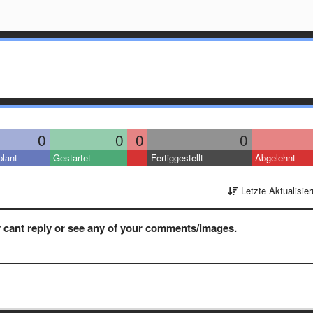
0
0
0
0
lant
Gestartet
Fertiggestellt
Abgelehnt
Letzte Aktualisie
 cant reply or see any of your comments/images.