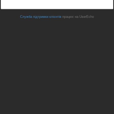
Служба підтримки клієнтів
працює на UserEcho