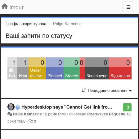
Imgur
Профіль користувача
Paige Katherine
Ваші запити по статусу
1
1
0
0
0
0
0
0
Under
Всі
Нові
review
Planned
Started
Завершено
Відхилено
Нещодавно оновлені
Hyperdesktop says "Cannot Get link from Server" Please advise.
+2
Paige Katherine
12 років тому
•
оновлено
Pierre-Yves Paquette
12
років тому
•
3