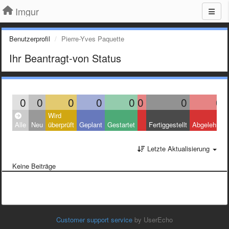
Imgur
Benutzerprofil
Pierre-Yves Paquette
Ihr Beantragt-von Status
0
0
0
0
0
0
0
0
Wird
Alle
Neu
überprüft
Geplant
Gestartet
Fertiggestellt
Abgelehnt
Letzte Aktualisierung
Keine Beiträge
Customer support service
by UserEcho