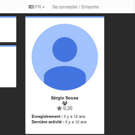
FR
Se connecter / S'inscrire
Sérgio Sousa
0,35
Enregistrement :
il y a 12 ans
Dernière activité :
il y a 12 ans