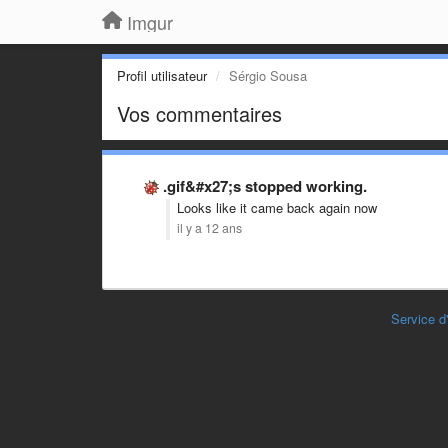
Imgur
Profil utilisateur
Sérgio Sousa
Vos commentaires
.gif&#x27;s stopped working.
Looks like it came back again now
il y a 12 ans
Service d