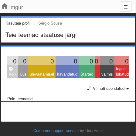
Imgur
Kasutaja profiil
Sérgio Sousa
Teie teemad staatuse järgi
0
0
0
0
0
0
0
0
tagasi
Kõik
Uus
ülevaatamisel
kavandatud
Started
valmis
lükatud
Viimati uuendatud
Pole teemasid
Customer support service
by UserEcho