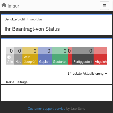
Imgur
Benutzerprofil
seo blas
Ihr Beantragt-von Status
0
0
0
0
0
0
0
0
Wird
Alle
Neu
überprüft
Geplant
Gestartet
Fertiggestellt
Abgelehnt
Letzte Aktualisierung
Keine Beiträge
Customer support service
by UserEcho