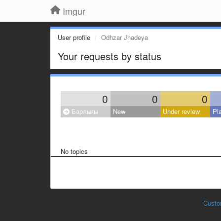
Imgur
User profile
Odhzar Jhadeya
Your requests by status
0
0
0
Барлығы
New
Under review
Pl
No topics
Custo