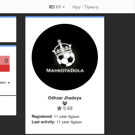
KK
Кіру / Tiркелу
0
мен
Odhzar Jhadeya
0.68
Registered:
11 year бұрын
Last activity:
11 year бұрын