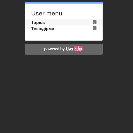
User menu
Topics
0
Түсіндірме
0