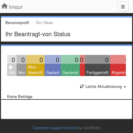
Imgur
Benutzerprofil
Örn Olsen
Ihr Beantragt-von Status
0
0
0
0
0
0
0
0
Wird
Alle
Neu
überprüft
Geplant
Gestartet
Fertiggestellt
Abgelehnt
Letzte Aktualisierung
Keine Beiträge
Customer support service
by UserEcho