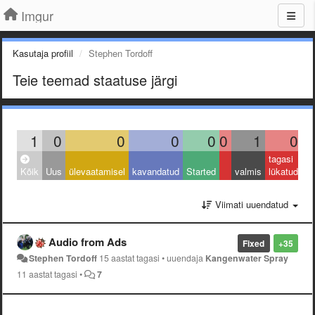
Imgur
Kasutaja profiil
Stephen Tordoff
Teie teemad staatuse järgi
1
0
0
0
0
0
1
0
tagasi
Kõik
Uus
ülevaatamisel
kavandatud
Started
valmis
lükatud
Viimati uuendatud
Audio from Ads
Fixed
+35
Stephen Tordoff
15 aastat tagasi
•
uuendaja
Kangenwater Spray
11 aastat tagasi
•
7