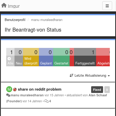
Imgur
Benutzerprofil
manu muraleedharan
Ihr Beantragt-von Status
1
0
0
0
0
0
1
0
Wird
Alle
Neu
überprüft
Geplant
Gestartet
Fertiggestellt
Abgelehnt
Letzte Aktualisierung
share on reddit problem
Fixed
0
manu muraleedharan
vor 15 Jahren
•
aktualisiert von
Alan Schaaf
(Founder)
vor 14 Jahren
•
4