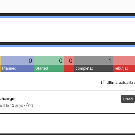
0
0
0
1
Planned
Started
completat
rebutjat
Última actualitz
 change
Fixed
will
fa 12 anys
•
3