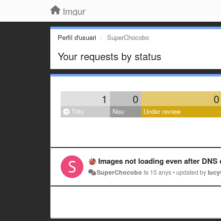
Imgur
Perfil d'usuari
SuperChocobo
Your requests by status
1
0
0
Tots
Nou
Under review
Images not loading even after DNS
SuperChocobo
fa 15 anys
•
updated by
lucy