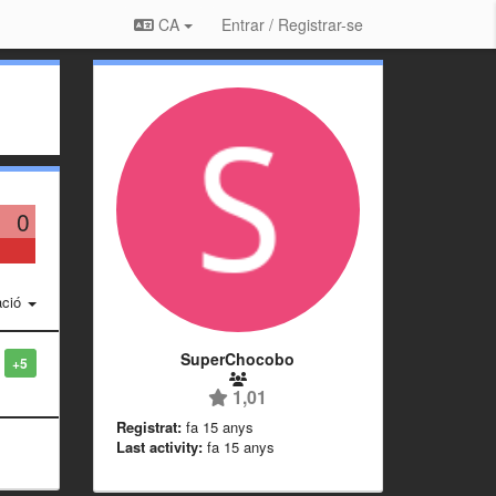
CA
Entrar / Registrar-se
0
ació
SuperChocobo
+5
1,01
Registrat:
fa 15 anys
Last activity:
fa 15 anys