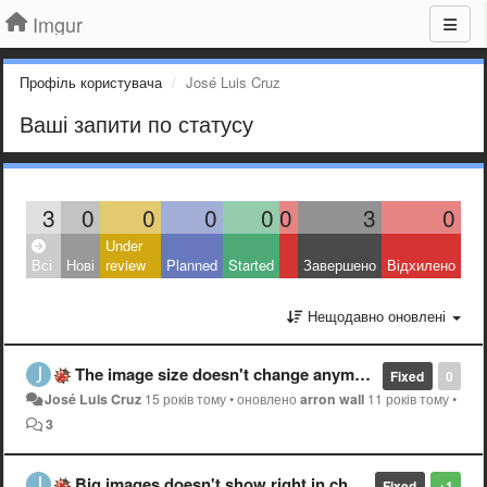
Imgur
Профіль користувача
José Luis Cruz
Ваші запити по статусу
3
0
0
0
0
0
3
0
Under
Всі
Нові
review
Planned
Started
Завершено
Відхилено
Нещодавно оновлені
The image size doesn't change anymore depending on the size chosen.
Fixed
0
José Luis Cruz
15 років тому
•
оновлено
arron wall
11 років тому
•
3
Big images doesn't show right in chrome when zooming
Fixed
+1