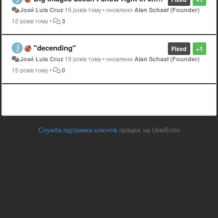
José Luis Cruz
15 років тому
•
оновлено
Alan Schaaf (Founder)
12 років тому
•
3
"decending"
Fixed
+1
José Luis Cruz
15 років тому
•
оновлено
Alan Schaaf (Founder)
15 років тому
•
0
Служба підтримки клієнтів
працює на UserEcho