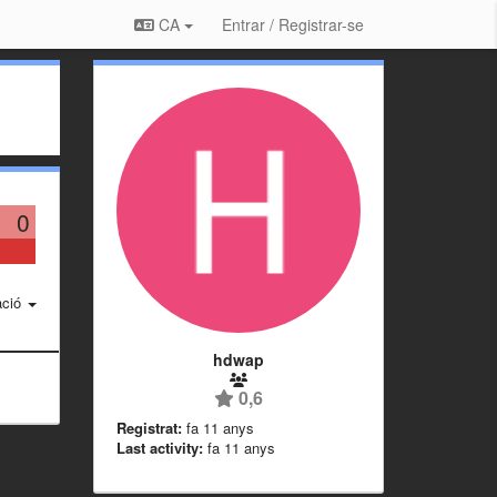
CA
Entrar / Registrar-se
0
ació
hdwap
0,6
Registrat:
fa 11 anys
Last activity:
fa 11 anys