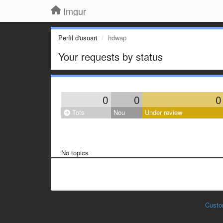
Imgur
Perfil d'usuari
hdwap
Your requests by status
0
0
0
Tots
Nou
Under review
No topics
Custo