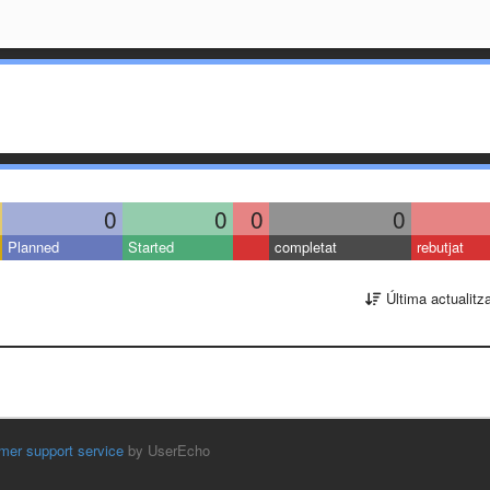
0
0
0
0
Planned
Started
completat
rebutjat
Última actualitz
mer support service
by UserEcho