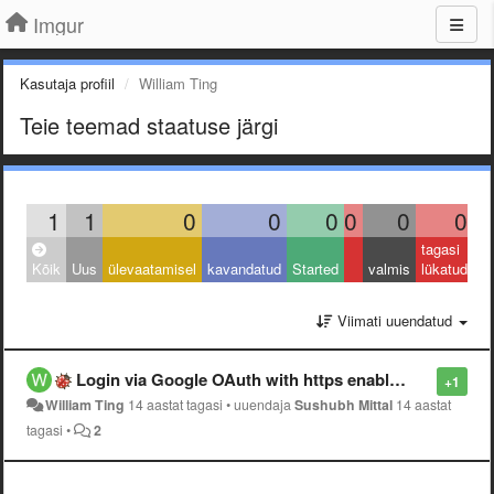
Imgur
Kasutaja profiil
William Ting
Teie teemad staatuse järgi
1
1
0
0
0
0
0
0
tagasi
Kõik
Uus
ülevaatamisel
kavandatud
Started
valmis
lükatud
Viimati uuendatud
Login via Google OAuth with https enabled is broken.
+1
William Ting
14 aastat tagasi
•
uuendaja
Sushubh Mittal
14 aastat
tagasi
•
2