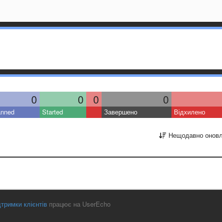
0
0
0
0
anned
Started
Завершено
Відхилено
Нещодавно оновл
тримки клієнтів
працює на UserEcho