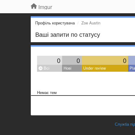
Imgur
Профіль користувача
Zoe Austin
Ваші запити по статусу
0
0
0
Всі
Нові
Under review
Pl
Немає тем
Служба під