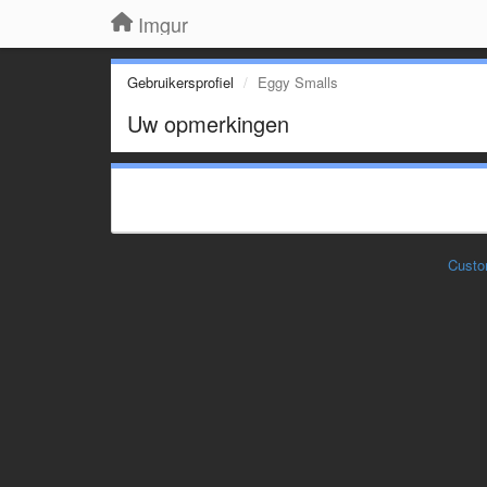
Imgur
Gebruikersprofiel
Eggy Smalls
Uw opmerkingen
Custo