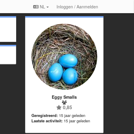
NL
Inloggen / Aanmelden
Eggy Smalls
0,85
Geregistreerd:
15 jaar geleden
Laatste activiteit:
15 jaar geleden