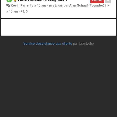
Kevin Parry
il y a 15 ans
•
mis à jour par
Alan Schaaf (Founder)
il y
a 15 ans
•
0
Service d'assistance aux clients
par UserEcho