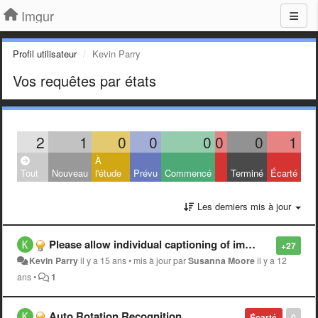
Imgur
Profil utilisateur
Kevin Parry
Vos requêtes par états
2
1
0
0
0
0
0
1
À
Tout
Nouveau
l'étude
Prévu
Commencé
Terminé
Écarté
Les derniers mis à jour
Please allow individual captioning of images
+27
Kevin Parry
il y a 15 ans
•
mis à jour par
Susanna Moore
il y a 12
ans
•
1
Auto Rotation Recognition
Écarté
0