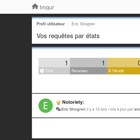
Imgur
Profil utilisateur
Eric Shogren
Vos requêtes par états
1
1
Tout
Nouveau
À l'étude
Notoriety:
Eric Shogren
il y a 15 ans
•
mis à jour par
an