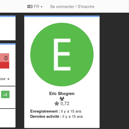
FR
Se connecter / S'inscrire
0
jour
Eric Shogren
+3
0,72
Enregistrement :
il y a 15 ans
Dernière activité :
il y a 15 ans