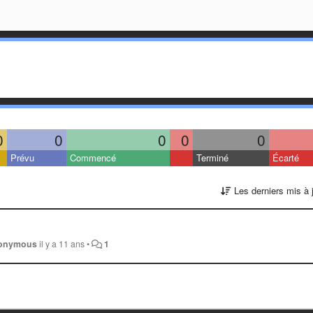
0
0
0
0
0
Prévu
Commencé
Terminé
Écarté
Les derniers mis à 
onymous
il y a 11 ans
•
1