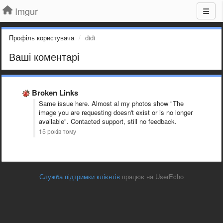
Imgur
Профіль користувача
didi
Ваші коментарі
Broken Links
Same issue here. Almost al my photos show "The
image you are requesting doesn't exist or is no longer
available". Contacted support, still no feedback.
15 років тому
Служба підтримки клієнтів
працює на UserEcho