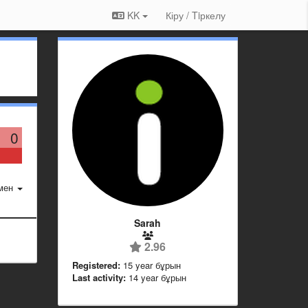
KK
Кіру / Tiркелу
0
мен
Sarah
2.96
Registered:
15 year бұрын
Last activity:
14 year бұрын