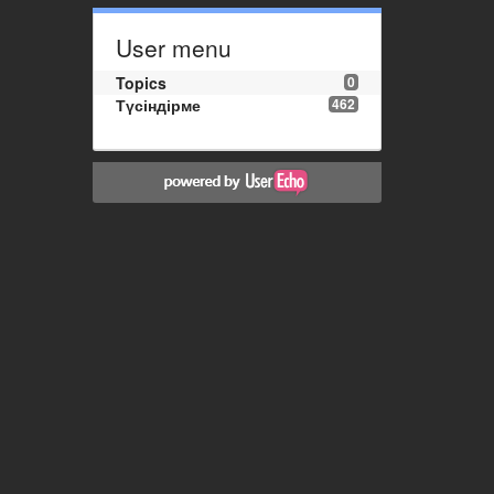
User menu
Topics
0
Түсіндірме
462