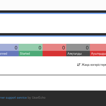
0
0
0
0
anned
Started
Аяқталды
Ауытқыды
Жаңа өзгерістер
mer support service
by UserEcho