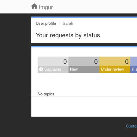
Imgur
User profile
Sarah
Your requests by status
0
0
0
Барлығы
New
Under review
Pl
No topics
Custo