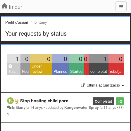
Imgur
Perfil d'usuari
brittany
Your requests by status
1
0
0
0
0
0
1
0
Under
Tots
Nou
review
Planned
Started
completat
rebutjat
Última actualització
Stop hosting child porn
Completat
+2
brittany
fa 14 anys
•
updated by
Kangenwater Spray
fa 11 anys
•
1