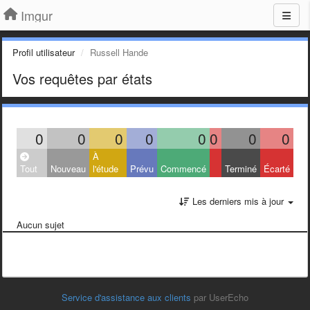
Imgur
Profil utilisateur
Russell Hande
Vos requêtes par états
0
0
0
0
0
0
0
0
À
Tout
Nouveau
l'étude
Prévu
Commencé
Terminé
Écarté
Les derniers mis à jour
Aucun sujet
Service d'assistance aux clients
par UserEcho