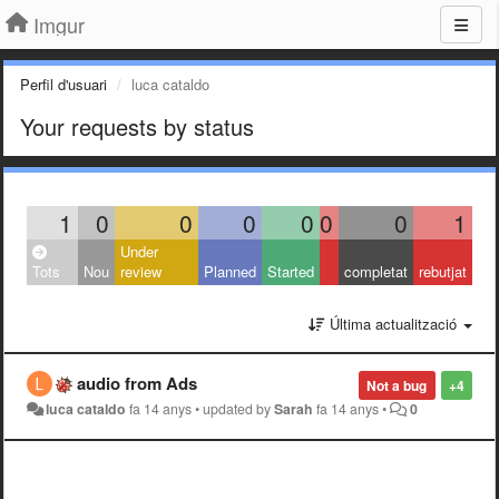
Imgur
Perfil d'usuari
luca cataldo
Your requests by status
1
0
0
0
0
0
0
1
Under
Tots
Nou
review
Planned
Started
completat
rebutjat
Última actualització
audio from Ads
Not a bug
+4
luca cataldo
fa 14 anys
•
updated by
Sarah
fa 14 anys
•
0