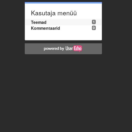
Kasutaja menüü
Teemad
1
Kommentaarid
0