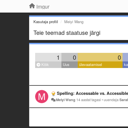
Imgur
Kasutaja profiil
Meiyi Wang
Teie teemad staatuse järgi
1
0
0
Kõik
Uus
ülevaatamisel
ka
Spelling: Accessable vs. Accessibl
Meiyi Wang
14 aastat tagasi
•
uuendaja
Sara