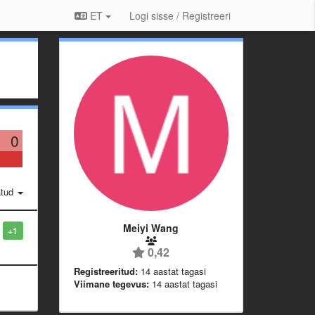
ET
Logi sisse / Registreeri
0
atud
Meiyi Wang
+1
0,42
Registreeritud:
14 aastat tagasi
Viimane tegevus:
14 aastat tagasi