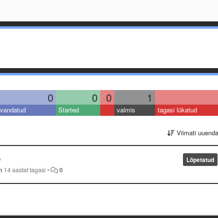
0
0
0
1
vandatud
Started
valmis
tagasi lükatud
Viimati uuend
e
Lõpetatud
h
14 aastat tagasi
•
0