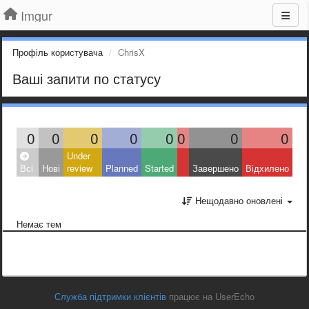
Imgur
Профіль користувача
ChrisX
Ваші запити по статусу
0
0
0
0
0
0
0
0
Under
Всі
Нові
review
Planned
Started
Завершено
Відхилено
Нещодавно оновлені
Немає тем
Служба підтримки клієнтів
працює на UserEcho