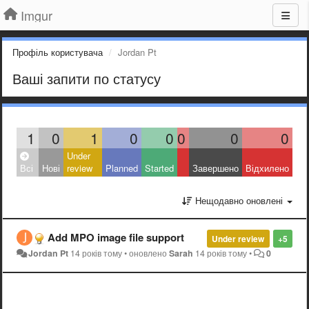
Imgur
Профіль користувача
Jordan Pt
Ваші запити по статусу
1
0
1
0
0
0
0
0
Under
Всі
Нові
review
Planned
Started
Завершено
Відхилено
Нещодавно оновлені
Add MPO image file support
Under review
+5
Jordan Pt
14 років тому
•
оновлено
Sarah
14 років тому
•
0