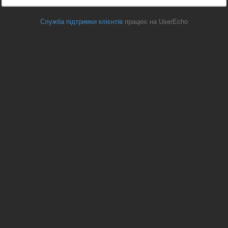
Служба підтримки клієнтів
працює на UserEcho