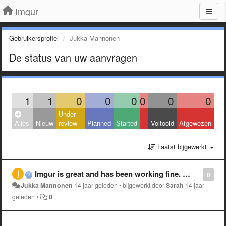
Imgur
Gebruikersprofiel
Jukka Mannonen
De status van uw aanvragen
1
1
0
0
0
0
0
0
Under
Alles
Nieuw
review
Planned
Started
Voltooid
Afgewezen
Laatst bijgewerkt
Imgur is great and has been working fine. But a few days I can't see my images - they upload all right. Bu I can't view them.What's the problem?
0
Jukka Mannonen
14 jaar geleden
•
bijgewerkt door
Sarah
14 jaar
geleden
•
0