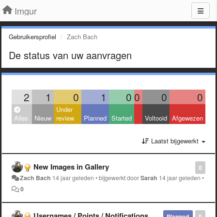
Imgur
Gebruikersprofiel
Zach Bach
De status van uw aanvragen
2
1
0
1
0
0
0
0
Under
Alles
Nieuw
review
Planned
Started
Voltooid
Afgewezen
Laatst bijgewerkt
New Images in Gallery
0
Zach Bach
14 jaar geleden
•
bijgewerkt door
Sarah
14 jaar geleden
•
0
Usernames / Points / Notifications
Planned
0