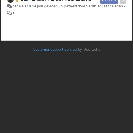
Zach Bach
14 jaar geleden
•
bijgewerkt door
Sarah
14 jaar geleden
•
1
Customer support service
by UserEcho