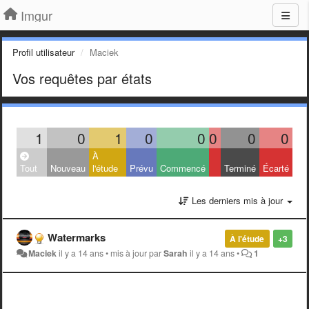
Imgur
Profil utilisateur
Maciek
Vos requêtes par états
1
0
1
0
0
0
0
0
À
Tout
Nouveau
l'étude
Prévu
Commencé
Terminé
Écarté
Les derniers mis à jour
Watermarks
À l'étude
+3
Maciek
il y a 14 ans
•
mis à jour par
Sarah
il y a 14 ans
•
1