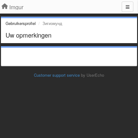
Imgur
Gebruikersprofiel
Зигизмунд
Uw opmerkingen
Customer support service
by UserEcho