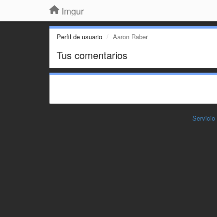
Imgur
Perfil de usuario
Aaron Raber
Tus comentarios
Servicio