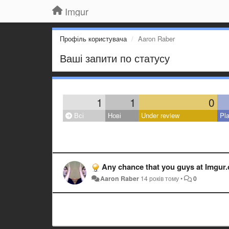
Imgur
Профіль користувача
Aaron Raber
Ваші запити по статусу
1
1
0
Всі
Нові
Under review
Pl
Any chance that you guys at Imgur
Aaron Raber
14 років тому
•
0