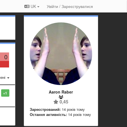
UK
Увійти / Зареєструватися
0
ені
Aaron Raber
+1
0,45
Зареєстрований:
14 років тому
Остання активність:
14 років тому