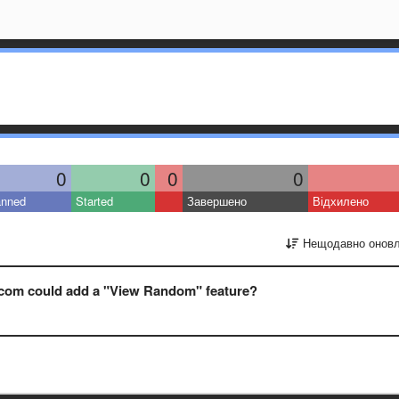
0
0
0
0
anned
Started
Завершено
Відхилено
Нещодавно оновл
.com could add a "View Random" feature?