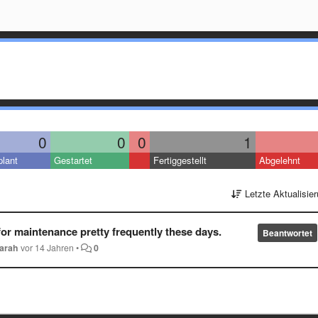
0
0
0
1
lant
Gestartet
Fertiggestellt
Abgelehnt
Letzte Aktualisie
or maintenance pretty frequently these days.
Beantwortet
arah
vor 14 Jahren
•
0