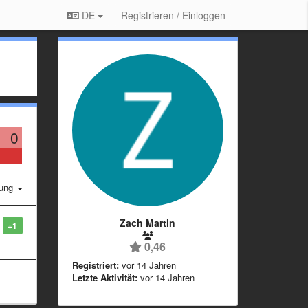
DE
Registrieren / Einloggen
0
rung
Zach Martin
+1
0,46
Registriert:
vor 14 Jahren
Letzte Aktivität:
vor 14 Jahren