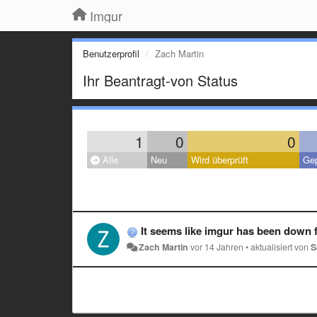
Imgur
Benutzerprofil
Zach Martin
Ihr Beantragt-von Status
1
0
0
Alle
Neu
Wird überprüft
Gep
It seems like imgur has been down f
Zach Martin
vor 14 Jahren
•
aktualisiert von
S