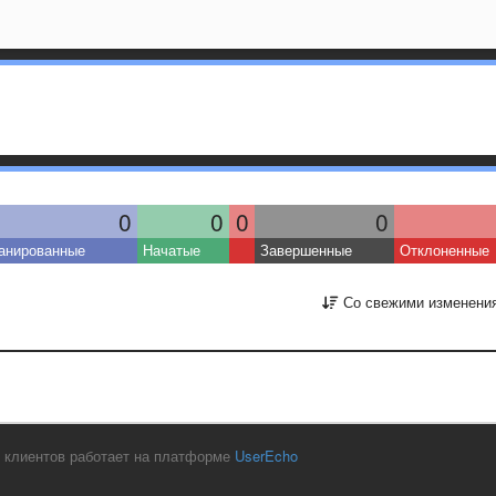
0
0
0
0
анированные
Начатые
Завершенные
Отклоненные
Со свежими изменени
 клиентов работает на платформе
UserEcho