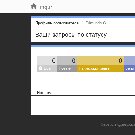
Imgur
Профиль пользователя
Edmundo G
Ваши запросы по статусу
0
0
0
Все
Новые
На рассмотрении
Запл
Нет тем
Сервис поддержки