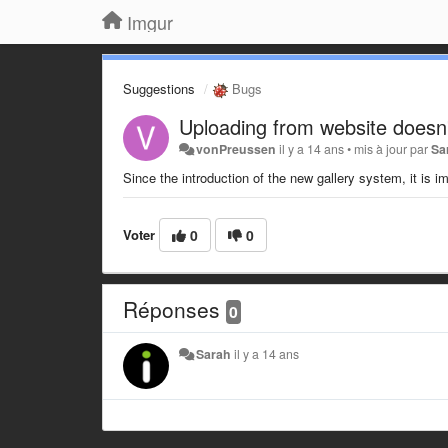
Imgur
Suggestions
Bugs
Uploading from website doesn
vonPreussen
il y a 14 ans
•
mis à jour par
Sa
Since the introduction of the new gallery system, it is
Voter
0
0
Réponses
0
Sarah
il y a 14 ans