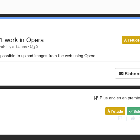
't work in Opera
À l'étude
rah
il y a 14 ans
•
0
 impossible to upload images from the web using Opera.
S'abon
Plus ancien en premi
À l'étude
Sol
|