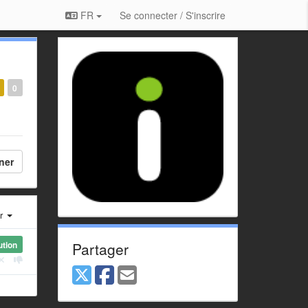
FR
Se connecter / S'inscrire
0
ner
er
ution
Partager