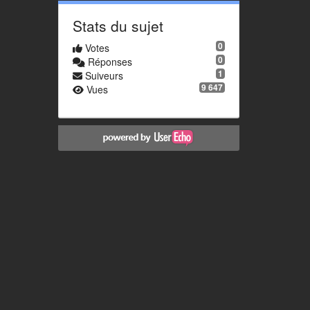
Stats du sujet
0
Votes
0
Réponses
1
Suiveurs
9 647
Vues