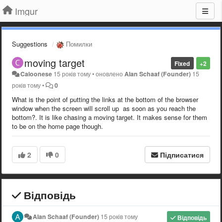
Imgur
Suggestions
Помилки
moving target
Fixed
+2
Caloonese
15 років тому
•
оновлено
Alan Schaaf (Founder)
15
років тому
•
0
What is the point of putting the links at the bottom of the browser
window when the screen will scroll up as soon as you reach the
bottom?. It is like chasing a moving target. It makes sense for them
to be on the home page though.
2
0
Підписатися
Відповідь
Alan Schaaf (Founder)
15 років тому
Відповідь