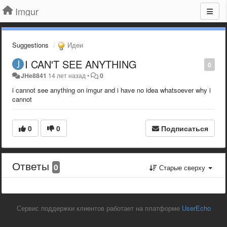
Imgur
Suggestions
Идеи
I CAN'T SEE ANYTHING
0
JHe8841
14 лет назад
•
0
i cannot see anything on imgur and i have no idea whatsoever why i
cannot
0
0
Подписаться
Ответы
0
Старые сверху
Сервис поддержки клиентов работает на платформе
UserEcho