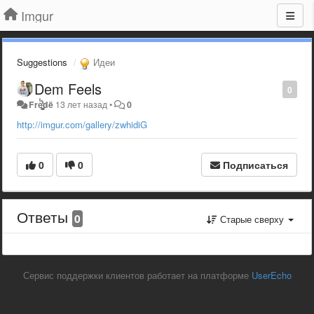
Imgur
Suggestions
Идеи
Dem Feels
0
Freͭ͛́ͦ̊҉̀͏̙͕̰͔̪̮̦͚̪̺̠̝̟̣̫̝ͅdë
13 лет назад
•
0
http://imgur.com/gallery/zwhidiG
0
0
Подписаться
Ответы
0
Старые сверху
Сервис поддержки клиентов работает на платформе
UserEcho