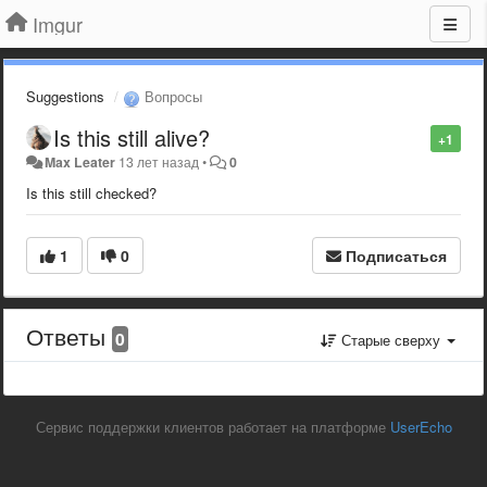
Imgur
Suggestions
Вопросы
Is this still alive?
+1
Max Leater
13 лет назад
•
0
Is this still checked?
1
0
Подписаться
Ответы
0
Старые сверху
Сервис поддержки клиентов работает на платформе
UserEcho