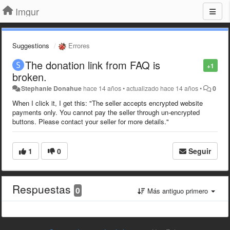
Imgur
Suggestions
Errores
The donation link from FAQ is
+1
broken.
Stephanie Donahue
hace 14 años
•
actualizado
hace 14 años
•
0
When I click it, I get this: "The seller accepts encrypted website
payments only. You cannot pay the seller through un-encrypted
buttons. Please contact your seller for more details."
1
0
Seguir
Respuestas
0
Más antiguo primero