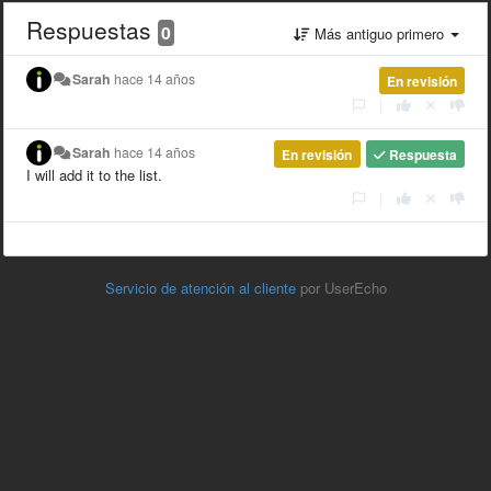
Respuestas
0
Más antiguo primero
Sarah
hace 14 años
En revisión
|
Sarah
hace 14 años
En revisión
Respuesta
I will add it to the list.
|
Servicio de atención al cliente
por UserEcho