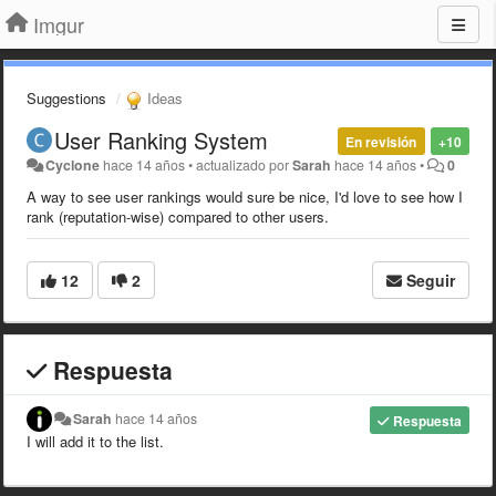
Imgur
Suggestions
Ideas
User Ranking System
En revisión
+10
Cyclone
hace 14 años
•
actualizado por
Sarah
hace 14 años
•
0
A way to see user rankings would sure be nice, I'd love to see how I
rank (reputation-wise) compared to other users.
12
2
Seguir
Respuesta
Sarah
hace 14 años
Respuesta
I will add it to the list.