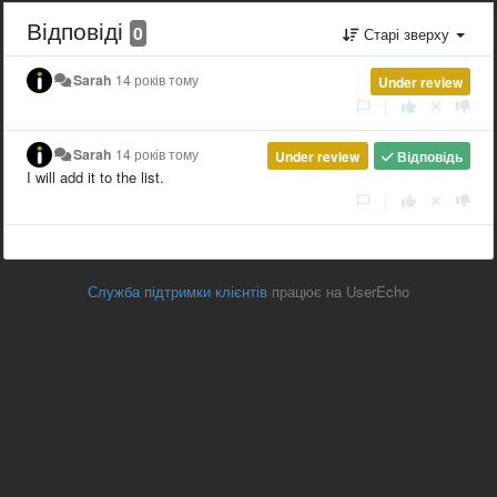
Відповіді
0
Старі зверху
Sarah
14 років тому
Under review
|
Sarah
14 років тому
Under review
Відповідь
I will add it to the list.
|
Служба підтримки клієнтів
працює на UserEcho