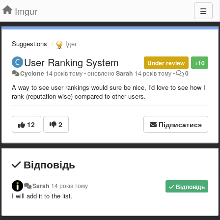
Imgur
Suggestions
Ідеї
User Ranking System
Under review
+10
Cyclone
14 років тому
•
оновлено
Sarah
14 років тому
•
0
A way to see user rankings would sure be nice, I'd love to see how I
rank (reputation-wise) compared to other users.
12
2
Підписатися
Відповідь
Sarah
14 років тому
Відповідь
I will add it to the list.