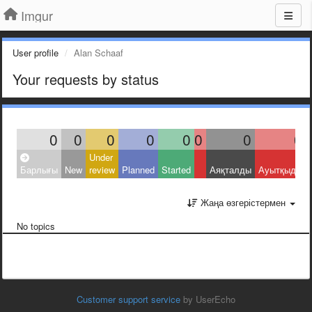
Imgur
User profile
Alan Schaaf
Your requests by status
0
0
0
0
0
0
0
0
Under
Барлығы
New
review
Planned
Started
Аяқталды
Ауытқыды
Жаңа өзгерістермен
No topics
Customer support service
by UserEcho