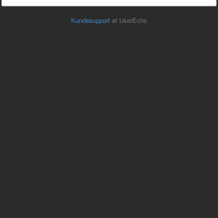
Kundesupport
af UserEcho