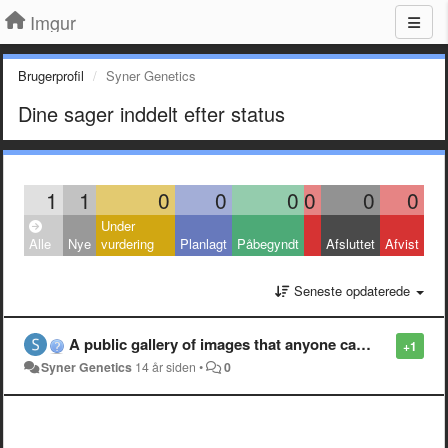
Imgur
Brugerprofil
Syner Genetics
Dine sager inddelt efter status
1
1
0
0
0
0
0
0
Under
Alle
Nye
vurdering
Planlagt
Påbegyndt
Afsluttet
Afvist
Seneste opdaterede
A public gallery of images that anyone can use to respond on Reddit.
+1
Syner Genetics
14 år siden
•
0