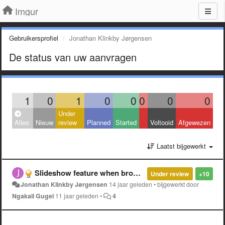
Imgur
Gebruikersprofiel
Jonathan Klinkby Jørgensen
De status van uw aanvragen
1
0
1
0
0
0
0
0
Under
Alles
Nieuw
review
Planned
Started
Voltooid
Afgewezen
Laatst bijgewerkt
Slideshow feature when browsing the main gallery
Under review
+10
Jonathan Klinkby Jørgensen
14 jaar geleden
•
bijgewerkt door
Ngakali Gugel
11 jaar geleden
•
4