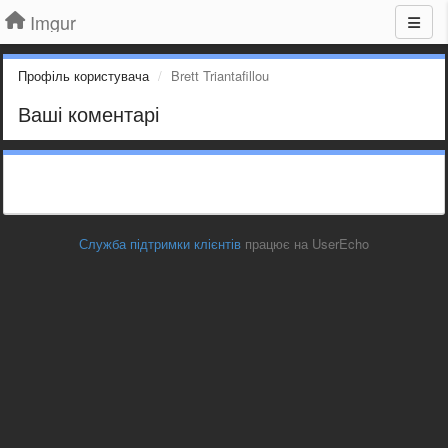
Imgur
Профіль користувача
Brett Triantafillou
Ваші коментарі
Служба підтримки клієнтів
працює на UserEcho