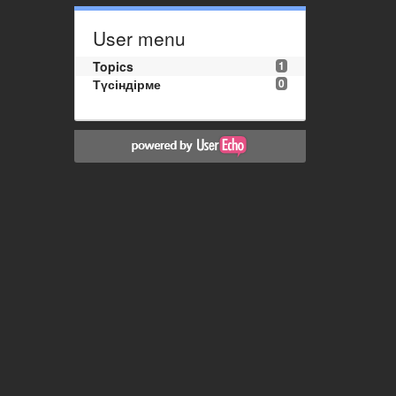
User menu
Topics
1
Түсіндірме
0