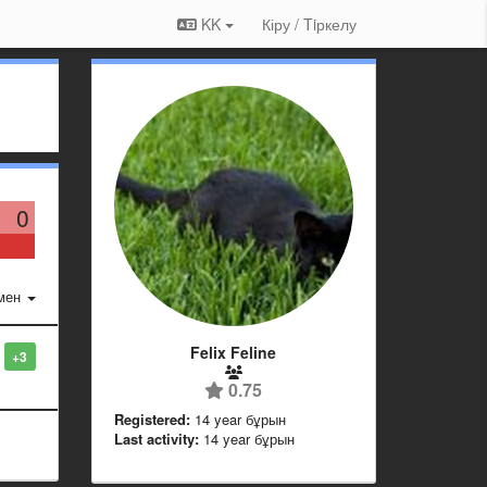
KK
Кіру / Tiркелу
0
мен
Felix Feline
+3
0.75
Registered:
14 year бұрын
Last activity:
14 year бұрын