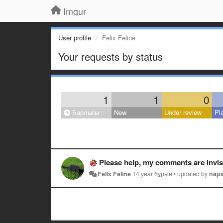
Imgur
User profile
Felix Feline
Your requests by status
1
1
0
Барлығы
New
Under review
Pl
Please help, my comments are invisi
Felix Feline
14 year бұрын
•
updated by
nap