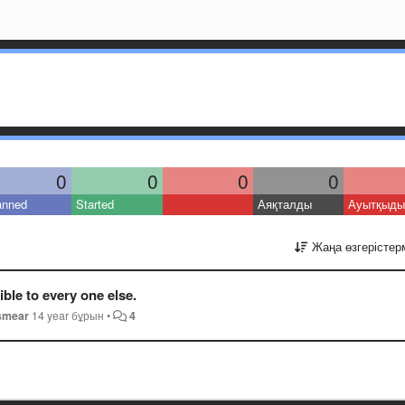
0
0
0
0
anned
Started
Аяқталды
Ауытқыды
Жаңа өзгерістер
ble to every one else.
smear
14 year бұрын
•
4